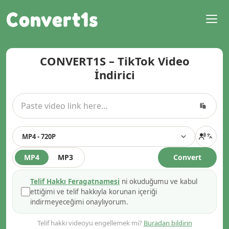
Convert1s
CONVERT1S – TikTok Video
İndirici
MP4 - 720P
MP4
MP3
Convert
Telif Hakkı Feragatnamesi
ni okuduğumu ve kabul
ettiğimi ve telif hakkıyla korunan içeriği
indirmeyeceğimi onaylıyorum.
Telif hakkı videoyu engellemek mi?
Buradan bildirin