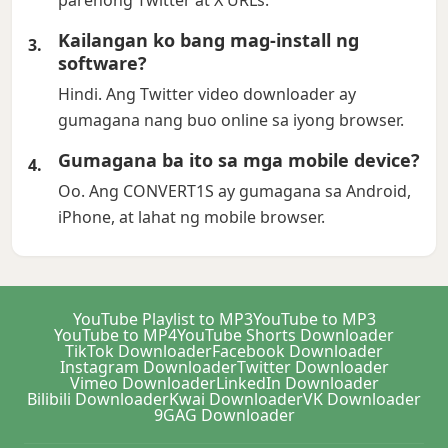
parehong Twitter at X URLs.
Kailangan ko bang mag-install ng
software?
Hindi. Ang Twitter video downloader ay
gumagana nang buo online sa iyong browser.
Gumagana ba ito sa mga mobile device?
Oo. Ang CONVERT1S ay gumagana sa Android,
iPhone, at lahat ng mobile browser.
YouTube Playlist to MP3
YouTube to MP3
YouTube to MP4
YouTube Shorts Downloader
TikTok Downloader
Facebook Downloader
Instagram Downloader
Twitter Downloader
Vimeo Downloader
LinkedIn Downloader
Bilibili Downloader
Kwai Downloader
VK Downloader
9GAG Downloader