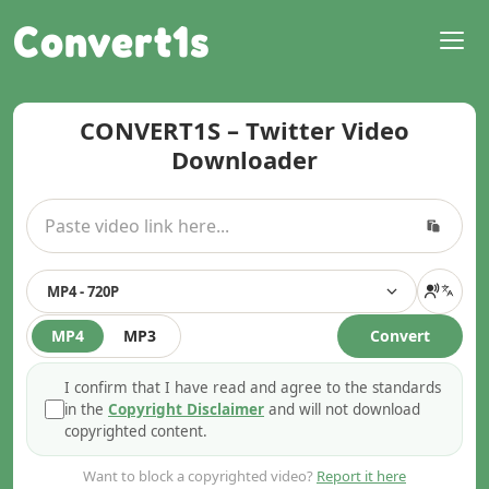
Convert1s
CONVERT1S – Twitter Video
Downloader
MP4 - 720P
MP4
MP3
Convert
I confirm that I have read and agree to the standards
in the
Copyright Disclaimer
and will not download
copyrighted content.
Want to block a copyrighted video?
Report it here