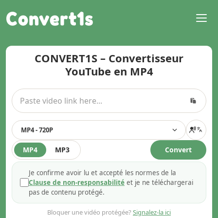
Convert1s
CONVERT1S – Convertisseur
YouTube en MP4
MP4 - 720P
MP4
MP3
Convert
Je confirme avoir lu et accepté les normes de la
Clause de non-responsabilité
et je ne téléchargerai
pas de contenu protégé.
Bloquer une vidéo protégée?
Signalez-la ici