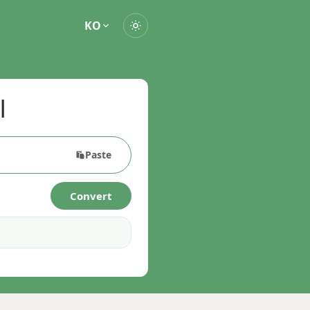
KO
기
Paste
Convert