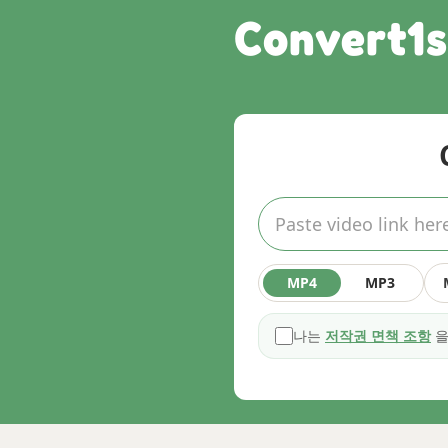
Convert1s
MP4
MP3
나는
저작권 면책 조항
을