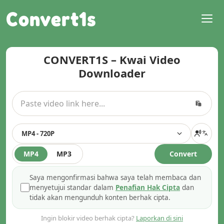
Convert1s
CONVERT1S – Kwai Video
Downloader
MP4 - 720P
MP4
MP3
Convert
Saya mengonfirmasi bahwa saya telah membaca dan
menyetujui standar dalam
Penafian Hak Cipta
dan
tidak akan mengunduh konten berhak cipta.
Ingin blokir video berhak cipta?
Laporkan di sini