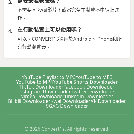
需要安裝軟體嗎？
不需要。Kwai影片下載器完全在瀏覽器中線上運
作。
在行動裝置上可以使用嗎？
可以。CONVERT1S適用於Android、iPhone和所
有行動瀏覽器。
YouTube Playlist to MP3
YouTube to MP3
YouTube to MP4
YouTube Shorts Downloader
TikTok Downloader
Facebook Downloader
Instagram Downloader
Twitter Downloader
Vimeo Downloader
LinkedIn Downloader
Bilibili Downloader
Kwai Downloader
VK Downloader
9GAG Downloader
© 2026 Convert1s. All rights reserved.