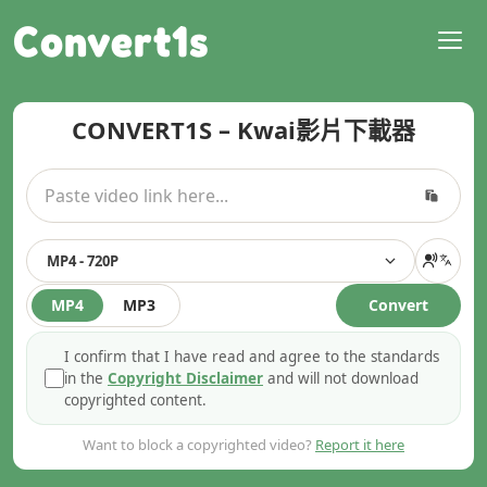
Convert1s
CONVERT1S – Kwai影片下載器
MP4 - 720P
MP4
MP3
Convert
I confirm that I have read and agree to the standards
in the
Copyright Disclaimer
and will not download
copyrighted content.
Want to block a copyrighted video?
Report it here