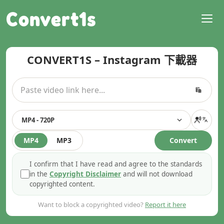
Convert1s
CONVERT1S – Instagram 下載器
MP4 - 720P
MP4
MP3
Convert
I confirm that I have read and agree to the standards
in the
Copyright Disclaimer
and will not download
copyrighted content.
Want to block a copyrighted video?
Report it here