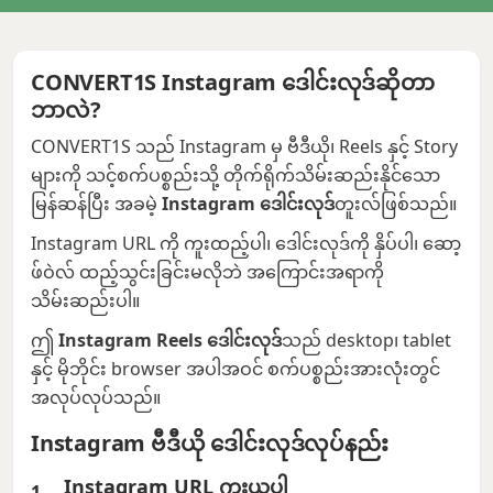
CONVERT1S Instagram ဒေါင်းလုဒ်ဆိုတာ
ဘာလဲ?
CONVERT1S သည် Instagram မှ ဗီဒီယို၊ Reels နှင့် Story
များကို သင့်စက်ပစ္စည်းသို့ တိုက်ရိုက်သိမ်းဆည်းနိုင်သော
မြန်ဆန်ပြီး အခမဲ့
Instagram ဒေါင်းလုဒ်
တူးလ်ဖြစ်သည်။
Instagram URL ကို ကူးထည့်ပါ၊ ဒေါင်းလုဒ်ကို နှိပ်ပါ၊ ဆော့
ဖ်ဝဲလ် ထည့်သွင်းခြင်းမလိုဘဲ အကြောင်းအရာကို
သိမ်းဆည်းပါ။
ဤ
Instagram Reels ဒေါင်းလုဒ်
သည် desktop၊ tablet
နှင့် မိုဘိုင်း browser အပါအဝင် စက်ပစ္စည်းအားလုံးတွင်
အလုပ်လုပ်သည်။
Instagram ဗီဒီယို ဒေါင်းလုဒ်လုပ်နည်း
Instagram URL ကူးယူပါ