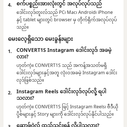
စက်ပစ္စည်းအားလုံးတွင် အလုပ်လုပ်သည်
ဒေါင်းလုဒ်တူးလ်သည် PC၊ Mac၊ Android၊ iPhone
နှင့် tablet များတွင် browser မှ တိုက်ရိုက်အလုပ်လုပ်
သည်။
မေးလေ့ရှိသော မေးခွန်းများ
CONVERT1S Instagram ဒေါင်းလုဒ် အခမဲ့
လား?
ဟုတ်ကဲ့။ CONVERT1S သည် အကန့်အသတ်မရှိ
ဒေါင်းလုဒ်များနှင့်အတူ လုံးဝအခမဲ့ Instagram ဒေါင်း
လုဒ်ဖြစ်သည်။
Instagram Reels ဒေါင်းလုဒ်လုပ်လို့ ရပါ
သလား?
ဟုတ်ကဲ့။ CONVERT1S ဖြင့် Instagram Reels၊ ဗီဒီယို
ပို့စ်များနှင့် Story များကို ဒေါင်းလုဒ်လုပ်နိုင်ပါသည်။
ဆော့ဖ်ဝဲလ် ထည့်သွင်းရန် လိုပါသလား?