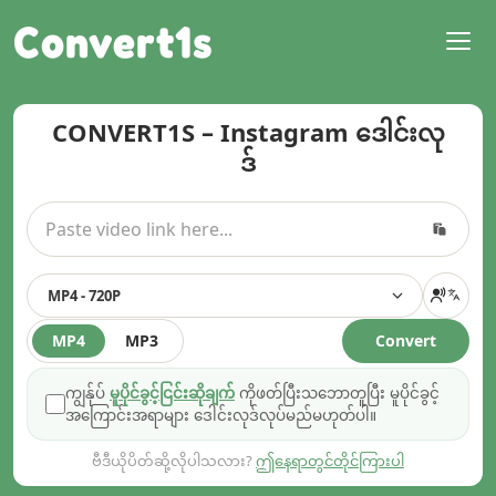
Convert1s
CONVERT1S – Instagram ဒေါင်းလု
ဒ်
MP4 - 720P
MP4
MP3
Convert
ကျွန်ုပ်
မူပိုင်ခွင့်ငြင်းဆိုချက်
ကိုဖတ်ပြီးသဘောတူပြီး မူပိုင်ခွင့်
အကြောင်းအရာများ ဒေါင်းလုဒ်လုပ်မည်မဟုတ်ပါ။
ဗီဒီယိုပိတ်ဆို့လိုပါသလား?
ဤနေရာတွင်တိုင်ကြားပါ