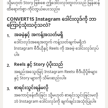
သို့မဟုတ် Story ဖြစ်စေ ဤဒေါင်းလုဒ်တူးလ်သည် မြန်ဆန်
ထိရောက်စွာ ကိုင်တွယ်ပေးသည်။
CONVERT1S Instagram ဒေါင်းလုဒ်ကို ဘာ
ကြောင့်သုံးသင့်သလဲ?
အခမဲ့နှင့် အကန့်အသတ်မရှိ
ဒေါင်းလုဒ်အရေအတွက် ကန့်သတ်ချက်မရှိဘဲ
Instagram ဗီဒီယိုနှင့် Reels ကို အခမဲ့ ဒေါင်းလုဒ်လုပ်
ပါ။
Reels နှင့် Story ပံ့ပိုးသည်
အရည်အသွေးမြင့် Instagram Reels၊ ဗီဒီယိုပို့စ်များ
နှင့် Story များကို သိမ်းဆည်းပါ။
စာရင်းသွင်းရန်မလို
အကောင့်ဖန်တီးခြင်း သို့မဟုတ် စာရင်းသွင်းခြင်းမလို
ဘဲ Instagram ဒေါင်းလုဒ်ကို ချက်ချင်းအသုံးပြုပါ။