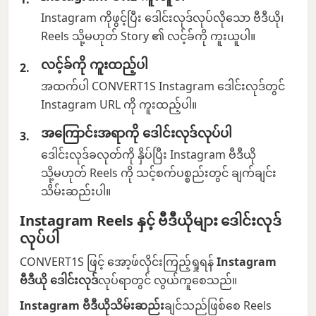
Instagram ကိုဖွင့်ပြီး ဒေါင်းလုဒ်လုပ်လိုသော ဗီဒီယို၊
Reels သို့မဟုတ် Story ၏ လင့်ခ်ကို ကူးယူပါ။
လင့်ခ်ကို ကူးထည့်ပါ
အထက်ပါ CONVERT1S Instagram ဒေါင်းလုဒ်တွင်
Instagram URL ကို ကူးထည့်ပါ။
အကြောင်းအရာကို ဒေါင်းလုဒ်လုပ်ပါ
ဒေါင်းလုဒ်ခလုတ်ကို နှိပ်ပြီး Instagram ဗီဒီယို
သို့မဟုတ် Reels ကို သင့်စက်ပစ္စည်းတွင် ချက်ချင်း
သိမ်းဆည်းပါ။
Instagram Reels နှင့် ဗီဒီယိုများ ဒေါင်းလုဒ်
လုပ်ပါ
CONVERT1S ဖြင့် အော့ဖ်လိုင်းကြည့်ရှုရန်
Instagram
ဗီဒီယို ဒေါင်းလုဒ်
လုပ်ရာတွင် လွယ်ကူစေသည်။
Instagram ဗီဒီယိုသိမ်းဆည်း
ချင်သည်ဖြစ်စေ Reels