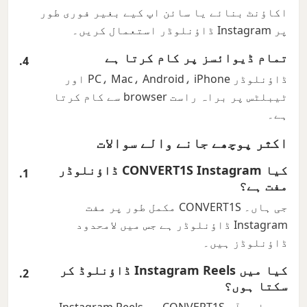
اکاؤنٹ بنائے یا سائن اپ کیے بغیر فوری طور
پر Instagram ڈاؤنلوڈر استعمال کریں۔
تمام ڈیوائسز پر کام کرتا ہے
ڈاؤنلوڈر PC، Mac، Android، iPhone اور
ٹیبلٹس پر براہ راست browser سے کام کرتا
ہے۔
اکثر پوچھے جانے والے سوالات
کیا CONVERT1S Instagram ڈاؤنلوڈر
مفت ہے؟
جی ہاں۔ CONVERT1S مکمل طور پر مفت
Instagram ڈاؤنلوڈر ہے جس میں لامحدود
ڈاؤنلوڈز ہیں۔
کیا میں Instagram Reels ڈاؤنلوڈ کر
سکتا ہوں؟