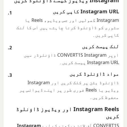
Instagram ویڈیوز کیسے ڈاؤنلوڈ کریں
Instagram URL کاپی کریں
Instagram کھولیں اور جس ویڈیو، Reels یا
سٹوری کو ڈاؤنلوڈ کرنا چاہتے ہیں اس کا لنک
کاپی کریں۔
لنک پیسٹ کریں
اوپر CONVERT1S Instagram ڈاؤنلوڈر میں
Instagram URL پیسٹ کریں۔
مواد ڈاؤنلوڈ کریں
ڈاؤنلوڈ بٹن پر کلک کریں اور Instagram
ویڈیو یا Reels فوری طور پر اپنے ڈیوائس پر
محفوظ کریں۔
Instagram Reels اور ویڈیوز ڈاؤنلوڈ
کریں
CONVERT1S آف لائن دیکھنے کے لیے
Instagram