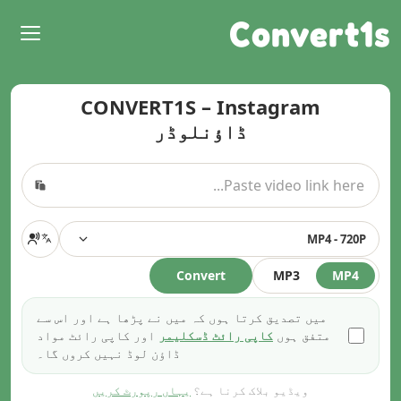
Convert1s
CONVERT1S – Instagram
ڈاؤنلوڈر
MP4 - 720P
Convert
MP3
MP4
میں تصدیق کرتا ہوں کہ میں نے پڑھا ہے اور اس سے
متفق ہوں
کاپی رائٹ ڈسکلیمر
اور کاپی رائٹ مواد
ڈاؤن لوڈ نہیں کروں گا۔
ویڈیو بلاک کرنا ہے؟
یہاں رپورٹ کریں