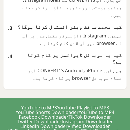
جی ہاں۔ آپ CONVERT1S سے Instagram Reels،
ویڈیو پوسٹس اور سٹوریز ڈاؤنلوڈ کر سکتے
ہیں۔
کیا مجھے سافٹ ویئر انسٹال کرنا ہوگا؟
نہیں۔ Instagram ڈاؤنلوڈر مکمل طور پر آپ
کے browser میں آن لائن کام کرتا ہے۔
کیا یہ موبائل ڈیوائسز پر کام کرتا
ہے؟
جی ہاں۔ CONVERT1S Android، iPhone اور
تمام موبائل browser پر کام کرتا ہے۔
YouTube to MP3
YouTube Playlist to MP3
YouTube Shorts Downloader
YouTube to MP4
Facebook Downloader
TikTok Downloader
Twitter Downloader
Instagram Downloader
LinkedIn Downloader
Vimeo Downloader