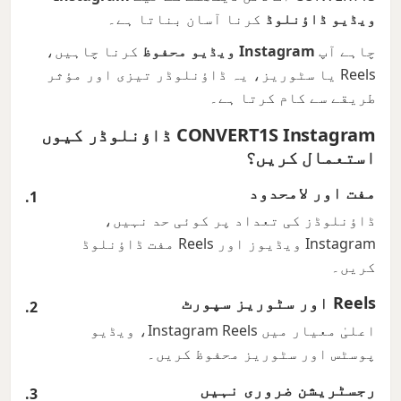
ویڈیو ڈاؤنلوڈ
کرنا آسان بناتا ہے۔
چاہے آپ
Instagram ویڈیو محفوظ
کرنا چاہیں،
Reels یا سٹوریز، یہ ڈاؤنلوڈر تیزی اور مؤثر
طریقے سے کام کرتا ہے۔
CONVERT1S Instagram ڈاؤنلوڈر کیوں
استعمال کریں؟
مفت اور لامحدود
ڈاؤنلوڈز کی تعداد پر کوئی حد نہیں،
Instagram ویڈیوز اور Reels مفت ڈاؤنلوڈ
کریں۔
Reels اور سٹوریز سپورٹ
اعلیٰ معیار میں Instagram Reels، ویڈیو
پوسٹس اور سٹوریز محفوظ کریں۔
رجسٹریشن ضروری نہیں