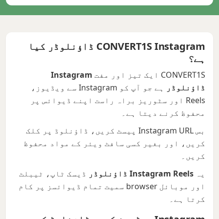
CONVERT1S Instagram ڈاؤنلوڈر کیا
ہے؟
CONVERT1S ایک تیز اور مفت
Instagram
ڈاؤنلوڈر
ہے جو آپ کو Instagram سے ویڈیوز،
Reels اور سٹوریز براہ راست اپنے ڈیوائس پر
محفوظ کرنے دیتا ہے۔
بس Instagram URL پیسٹ کریں، ڈاؤنلوڈ پر کلک
کریں، اور بغیر کسی سافٹ ویئر کے مواد محفوظ
کریں۔
یہ
Instagram Reels ڈاؤنلوڈر
ڈیسک ٹاپ، ٹیبلٹ
اور موبائل browser سمیت تمام ڈیوائسز پر کام
کرتا ہے۔