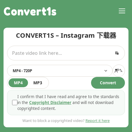
Convert1s
CONVERT1S – Instagram 下载器
MP4 - 720P
MP4
MP3
Convert
I confirm that I have read and agree to the standards
in the
Copyright Disclaimer
and will not download
copyrighted content.
Want to block a copyrighted video?
Report it here