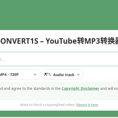
CONVERT1S – YouTube转MP3转换
MP4 - 720P
Audio track
ead and agree to the standards in the
Copyright Disclaimer
and will n
Want to block a copyrighted video?
Report it here