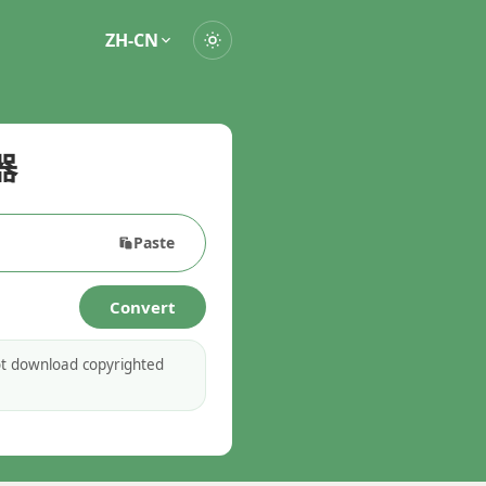
ZH-CN
器
Paste
Convert
ot download copyrighted