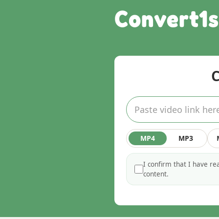
Convert1s
MP4
MP3
I confirm that I have r
content.