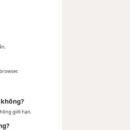
ản.
 browser.
 không?
hông giới hạn.
ng?