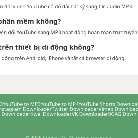
n đổi video YouTube có độ dài bất kỳ sang file audio MP3.
i phần mềm không?
ển đổi YouTube sang MP3 hoạt động hoàn toàn trực tuyến 
trên thiết bị di động không?
động trên Android, iPhone và tất cả browser di động.
P3
YouTube to MP3
YouTube to MP4
YouTube Shorts Downloa
nstagram Downloader
Twitter Downloader
Vimeo Download
ili Downloader
Kwai Downloader
VK Downloader
9GAG Downl
© 2026 Convert1s. All rights reserved.