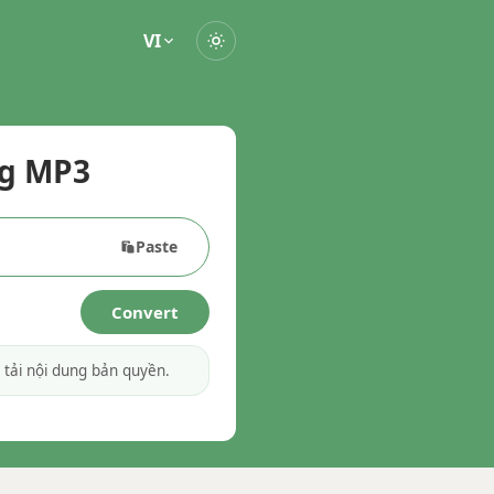
VI
ng MP3
Paste
Convert
tải nội dung bản quyền.