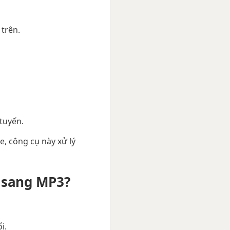
trên.
tuyến.
, công cụ này xử lý
 sang MP3?
i.