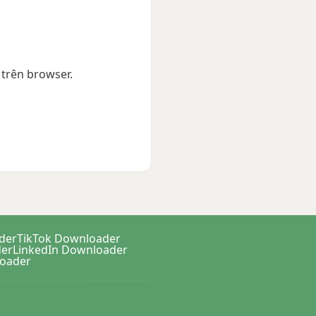
trên browser.
der
TikTok Downloader
er
LinkedIn Downloader
oader