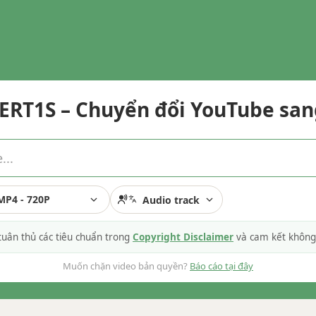
RT1S – Chuyển đổi YouTube sa
MP4 - 720P
Audio track
 tuân thủ các tiêu chuẩn trong
Copyright Disclaimer
và cam kết không 
Muốn chặn video bản quyền?
Báo cáo tại đây