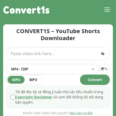
Convert1s
CONVERT1S – YouTube Shorts
Downloader
MP4 - 720P
MP4
MP3
Convert
Tôi đã đọc kỹ và đồng ý tuân thủ các tiêu chuẩn trong
Copyright Disclaimer
và cam kết không tải nội dung
bản quyền.
Muốn chặn video bản quyền?
Báo cáo tại đây