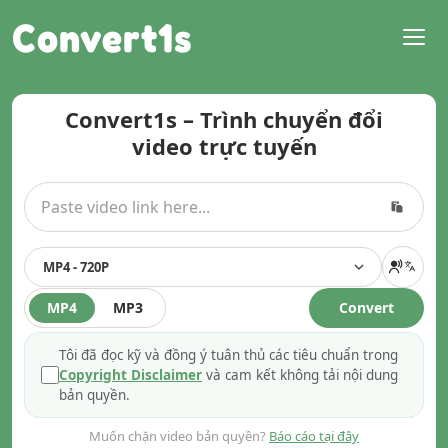
Convert1s
Convert1s – Trình chuyển đổi
video trực tuyến
MP4 - 720P
MP4
MP3
Convert
Tôi đã đọc kỹ và đồng ý tuân thủ các tiêu chuẩn trong
Copyright Disclaimer
và cam kết không tải nội dung
bản quyền.
Muốn chặn video bản quyền?
Báo cáo tại đây