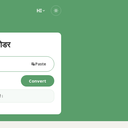
HI
ोडर
Paste
Convert
गी।