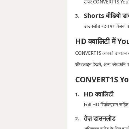
ऊपर CONVERT1S YouTub
Shorts वीडियो डा
डाउनलोड बटन पर क्लिक कर
HD क्वालिटी में Y
CONVERT1S आपको उच्चतम उपलब
ऑफ़लाइन देखने, अन्य प्लेटफ़ॉर्
CONVERT1S YouTub
HD क्वालिटी
Full HD रिज़ॉल्यूशन सहित
तेज़ डाउनलोड
अधिकतम स्पीड के लिए हमार