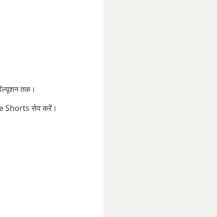
़ॉल्यूशन तक।
ube Shorts सेव करें।