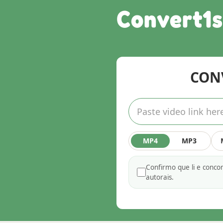
Convert1s
CONV
MP4
MP3
Confirmo que li e conc
autorais.