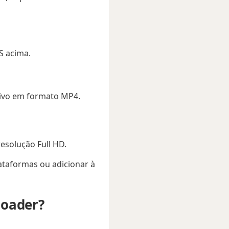
S acima.
tivo em formato MP4.
resolução Full HD.
lataformas ou adicionar à
loader?