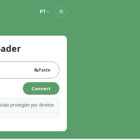
PT
oader
Paste
Convert
eúdo protegido por direitos