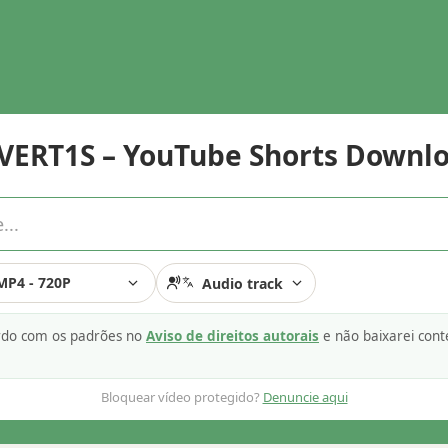
ERT1S – YouTube Shorts Downl
MP4 - 720P
Audio track
ordo com os padrões no
Aviso de direitos autorais
e não baixarei cont
Bloquear vídeo protegido?
Denuncie aqui