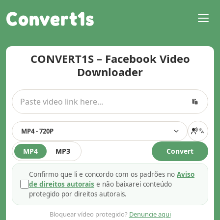
Convert1s
CONVERT1S – Facebook Video
Downloader
MP4 - 720P
MP4
MP3
Convert
Confirmo que li e concordo com os padrões no
Aviso
de direitos autorais
e não baixarei conteúdo
protegido por direitos autorais.
Bloquear vídeo protegido?
Denuncie aqui